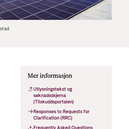
tt og økonomisk utvikling
Norad
Mer informasjon
Utlysningstekst og
søknadsskjema
(Tilskuddsportalen)
Responses to Requests for
Clarification (RRC)
Frequently Asked Questions