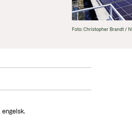
Utlysninger og tildelinger
Styrese
Tilskuddsguiden
Kriterier for bistand
Foto: Christopher Brandt / 
Regelverk for Norads tilskuddsordninger
 engelsk.