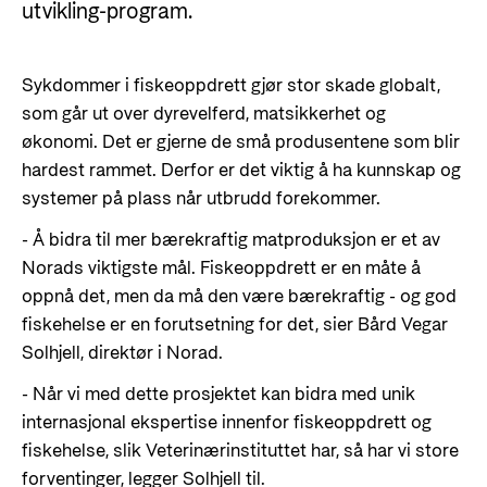
Styringsdokument og årsrapporter
utvikling-program.
For næringslivet
Styresett og økonomisk utvikling
Evalueringer (Norec)
Statsgarantiordningen for investeringer i
Historie
Sykdommer i fiskeoppdrett gjør stor skade globalt,
fornybar energi
som går ut over dyrevelferd, matsikkerhet og
Norad - Partnerskap med privat sektor
økonomi. Det er gjerne de små produsentene som blir
Kontakt
hardest rammet. Derfor er det viktig å ha kunnskap og
systemer på plass når utbrudd forekommer.
Kontakt oss
Nyttige lenker
- Å bidra til mer bærekraftig matproduksjon er et av
Norads Varslingstjeneste
Viktige dokumenter og lenker
Norads viktigste mål. Fiskeoppdrett er en måte å
Presse og media
oppnå det, men da må den være bærekraftig - og god
Partnerfordeling
fiskehelse er en forutsetning for det, sier Bård Vegar
Logo
Solhjell, direktør i Norad.
Postjournal
- Når vi med dette prosjektet kan bidra med unik
Personvern
internasjonal ekspertise innenfor fiskeoppdrett og
fiskehelse, slik Veterinærinstituttet har, så har vi store
forventinger, legger Solhjell til.