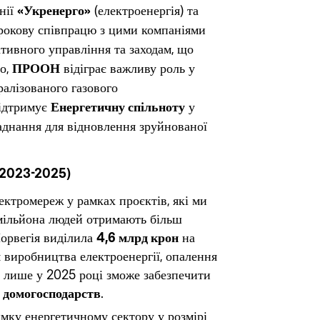
нії
«Укренерго»
(електроенергія) та
трокову співпрацю з цими компаніями
тивного управління та заходам, що
го,
ПРООН
відіграє важливу роль у
алізованого газового
підтримує
Енергетичну спільноту
у
днання для відновлення зруйнованої
 (2023-2025)
ктромереж у рамках проєктів, які ми
мільйона людей отримають більш
Норвегія виділила
4,6 млрд крон
на
я виробництва електроенергії, опалення
а лише у 2025 році зможе забезпечити
а домогосподарств
.
имку енергетичному сектору у розмірі