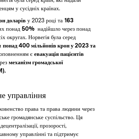
егія була серед країн, які надали
енцям у сусідніх країнах.
он доларів
у 2023 році та
163
ких понад
50%
надійшло через понад
іх округах. Норвегія була серед
ши
понад 400 мільйонів крон у 2023 та
 доповненням є
евакуація пацієнтів
ерез
механізм громадської
M).
не управління
ховенство права та права людини через
нське громадянське суспільство. Ця
децентралізації, прозорості,
ржавному управлінні та підтримує