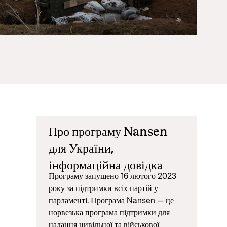
Equality
 documents and links
distribution
ance and economic development
Про програму Nansen
для України,
інформаційна довідка
Програму запущено 16 лютого 2023
року за підтримки всіх партій у
парламенті. Програма Nansen — це
норвезька програма підтримки для
надання цивільної та військової