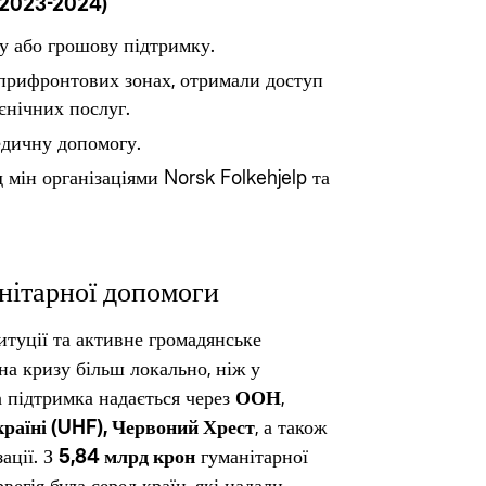
 (2023-2024)
 або грошову підтримку.
прифронтових зонах, отримали доступ
ієнічних послуг.
дичну допомогу.
 мін організаціями Norsk Folkehjelp та
нітарної допомоги
итуції та активне громадянське
на кризу більш локально, ніж у
а підтримка надається через
ООН
,
країні (UHF), Червоний Хрест
, а також
ації. З
5,84 млрд крон
гуманітарної