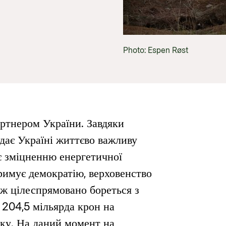
Gender 
Guides and tools
Central
Health
Partner 
Calls for proposals and allocations
Govern
Grants handbook
Photo: Espen Røst
Norad's Grant Scheme Rules
артнером України. Завдяки
дає Україні життєво важливу
є зміцненню енергетичної
римує демократію, верховенство
ож цілеспрямовано бореться з
 204,5 мільярда крон на
ку. На даний момент на