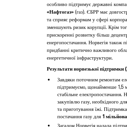
особливо підтримує державні компа
«Нафтогаз»
(газ). ЄБРР має довгос
та сприяє реформам у сфері корпора
зменшують ризик корупції. Крім то
прискоренні розвитку більш децентр
енергопостачання. Норвегія також 
придбанні критично важливого обла
енергетичної інфраструктури.
Результати норвезької підтримки
Завдяки поточним ремонтам еле
підтримуємо, щонайменше 1,5 
стабільне електропостачання. 
закупівлю газу, необхідного дл
та приготування їжі. Підтримк
постачання газу для
1 мільйон
Загалом Норвегія надала підтр