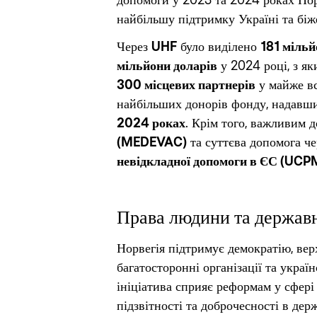
допомоги у 2023 та 2024 роках Норв
найбільшу підтримку Україні та біж
Через
UHF
було виділено
181 мільй
мільйони доларів
у 2024 році, з я
300 місцевих партнерів
у майже вс
найбільших донорів фонду, надав
2024 роках
. Крім того, важливим
(MEDEVAC)
та суттєва допомога ч
невідкладної допомоги в ЄС (UCP
Права людини та держав
Норвегія підтримує демократію, вер
багатосторонні організації та украї
ініціатива сприяє реформам у сфері 
підзвітності та доброчесності в де