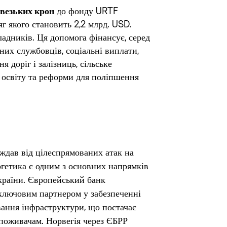
везьких крон
до фонду URTF
яг якого становить 2,2 млрд. USD.
ладників. Ця допомога фінансує, серед
них службовців, соціальні виплати,
 доріг і залізниць, сільське
, освіту та реформи для поліпшення
ждав від цілеспрямованих атак на
ргетика є одним з основних напрямків
 країни. Європейський банк
 ключовим партнером у забезпеченні
вання інфраструктури, що постачає
споживачам. Норвегія через ЄБРР