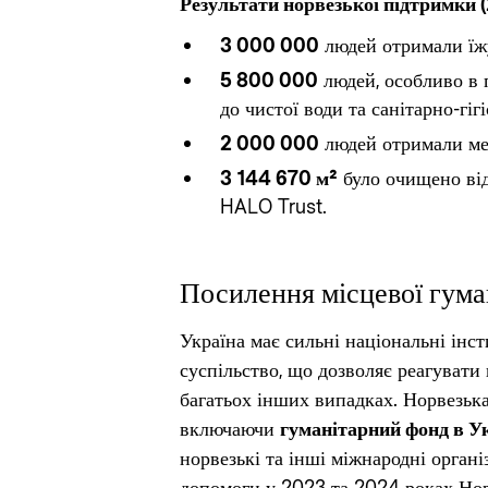
Результати норвезької підтримки
3 000 000
людей отримали їжу
5 800 000
людей, особливо в 
до чистої води та санітарно-гіг
2 000 000
людей отримали ме
3 144 670 м²
було очищено від
HALO Trust.
Посилення місцевої гума
Україна має сильні національні інст
суспільство, що дозволяє реагувати 
багатьох інших випадках. Норвезьк
включаючи
гуманітарний фонд в У
норвезькі та інші міжнародні організ