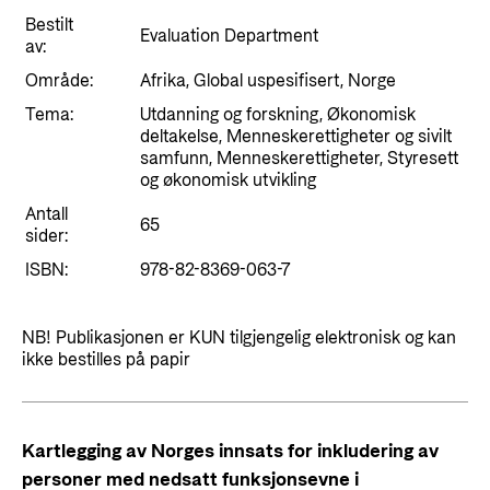
Styringsdokument og årsrapporter
For næringslivet
Bestilt
Styresett og økonomisk utvikling
Evaluation Department
Evalueringer (Norec)
av:
Statsgarantiordningen for investeringer i
Område:
Afrika, Global uspesifisert, Norge
Historie
fornybar energi
Tema:
Utdanning og forskning, Økonomisk
deltakelse, Menneskerettigheter og sivilt
Norad - Partnerskap med privat sektor
samfunn, Menneskerettigheter, Styresett
Kontakt
og økonomisk utvikling
Kontakt oss
Nyttige lenker
Antall
65
sider:
Norads Varslingstjeneste
Viktige dokumenter og lenker
ISBN:
978-82-8369-063-7
Presse og media
Partnerfordeling
Logo
NB! Publikasjonen er KUN tilgjengelig elektronisk og kan
ikke bestilles på papir
Postjournal
Personvern
Kartlegging av Norges innsats for inkludering av
personer med nedsatt funksjonsevne i